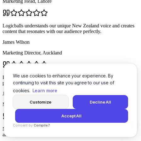
Marketing Head, Lahore
Logicballs understands our unique New Zealand voice and creates
content that resonates with our audience perfectly.
James Wilson
Marketing Director, Auckland
We use cookies to enhance your experience. By
Logicballs píše český obsah, který je k nerozeznání od lidského
continuing to visit this site you agree to our use of
psaní. Náš marketingový tým ušetří 20 hodin týdně.
cookies.
Learn more
Jakub Varga
Customize
Decline All
Marketingový ředitel, Praha
Accept All
Consent by
Compile7
No more writer's block! Logicballs gets my creative juices flowing
and helps me brainstorm fresh blog post ideas.
By
Voksha