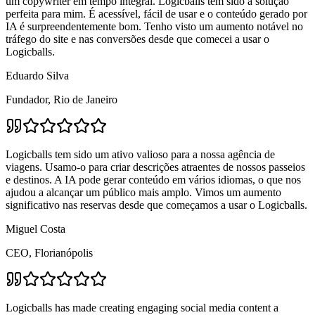
um copywriter em tempo integral. Logicballs tem sido a solução
perfeita para mim. É acessível, fácil de usar e o conteúdo gerado por
IA é surpreendentemente bom. Tenho visto um aumento notável no
tráfego do site e nas conversões desde que comecei a usar o
Logicballs.
Eduardo Silva
Fundador, Rio de Janeiro
Logicballs tem sido um ativo valioso para a nossa agência de
viagens. Usamo-o para criar descrições atraentes de nossos passeios
e destinos. A IA pode gerar conteúdo em vários idiomas, o que nos
ajudou a alcançar um público mais amplo. Vimos um aumento
significativo nas reservas desde que começamos a usar o Logicballs.
Miguel Costa
CEO, Florianópolis
Logicballs has made creating engaging social media content a