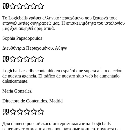
Το Logicballs γράφει ελληνικό περιεχόμενο που ξεπερνά τους
επαγγελματίες συγγραφείς μας. Η επισκεψιμότητα του ιστολογίου
μας έχει αυξηθεί δραματικά.
Sophia Papadopoulos
Διευθύντρια Περιεχομένου, Αθήνα
Logicballs escribe contenido en español que supera a la redacción
de nuestra agencia. El tráfico de nuestro sitio web ha aumentado
drásticamente.
Maria Gonzalez
Directora de Contenidos, Madrid
Для нашего российского интернет-магазина Logicballs
генерирует описания товаров, которые конвертируются на