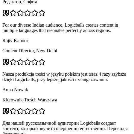
Редактор, София
For our diverse Indian audience, Logicballs creates content in
multiple languages that resonates perfectly across regions.
Rajiv Kapoor
Content Director, New Delhi
Nasza produkcja treści w języku polskim jest teraz 4 razy szybsza
dzięki Logicballs, przy lepszej jakości i zaangażowaniu.
Anna Nowak
Kierownik Treści, Warszawa
Для нашей русскоязычной аудитории Logicballs создает
контент, который звучит совершенно естественно. Переводы
безупречны.