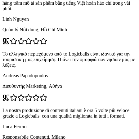
hàng trăm mô tả sản phẩm bằng tiếng Việt hoàn hảo chỉ trong vài
phút.
Linh Nguyen
Quản lý Nội dung, Hồ Chí Minh
Το ελληνικό περιεχόμενο από το Logicballs είναι ιδανικό για την
τουριστική μας επιχείρηση. Πιάνει την ομορφιά των νησιών μας με
λέξεις.
Andreas Papadopoulos
Διευθυντής Marketing, Αθήνα
La nostra produzione di contenuti italiani è ora 5 volte più veloce
grazie a Logicballs, con una qualità migliorata in tutti i formati.
Luca Ferrari
Responsabile Contenuti, Milano