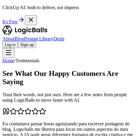
ClickUp AI: built to deliver, not impress
It's Free
About
Blog
Prompt Library
Deals
Log in
Sign up
Home
/
Testimonials
See What Our Happy Customers Are
Saying
Trust their words, not just ours. Here are a few notes from people
using LogicBalls to move faster with AI.
Eu costumava passar horas agonizando para escrever postagens de
blog. Logicballs me liberou para focar em outros aspectos do meu
negócio. A IA pode gerar diferentes formatos de escrita criativa e me