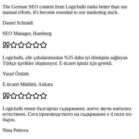
The German SEO content from Logicballs ranks better than our
manual efforts. It's become essential to our marketing stack.
Daniel Schmidt
SEO Manager, Hamburg
Logicballs, elle çabalarımızdan %35 daha iyi dönüşüm sağlayan
Türkçe içerikler oluşturuyor. E-ticaret işimiz için gerekli.
Yusuf Öztürk
E-ticaret Müdürü, Ankara
Logicballs пише българско съдържание, което звучи напълно
естествено. Сега производството на съдържание е 4 пъти по-
бързо.
Nina Petrova